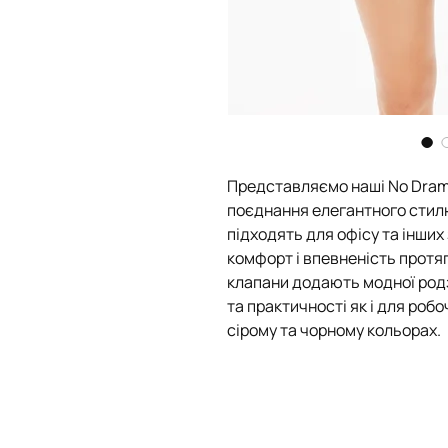
Представляємо наші No Dram
поєднання елегантного стилю
підходять для офісу та інших
комфорт і впевненість протяг
клапани додають модної род
та практичності як і для робоч
сірому та чорному кольорах.